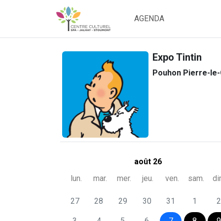
AGENDA
Expo Tintin
Pouhon Pierre-le
août 26
lun.
mar.
mer.
jeu.
ven.
sam.
di
27
28
29
30
31
1
2
3
4
5
6
7
8
9