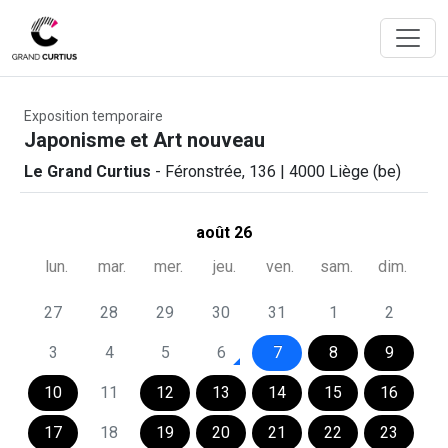
Exposition temporaire
Japonisme et Art nouveau
Le Grand Curtius
- Féronstrée, 136 | 4000 Liège (be)
août 26
lun.
mar.
mer.
jeu.
ven.
sam.
dim.
27
28
29
30
31
1
2
3
4
5
6
7
8
9
10
11
12
13
14
15
16
17
18
19
20
21
22
23