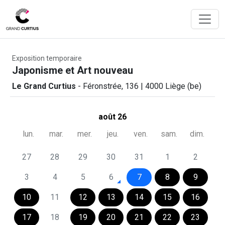
Exposition temporaire
Japonisme et Art nouveau
Le Grand Curtius
- Féronstrée, 136 | 4000 Liège (be)
août 26
lun.
mar.
mer.
jeu.
ven.
sam.
dim.
27
28
29
30
31
1
2
3
4
5
6
7
8
9
10
11
12
13
14
15
16
17
18
19
20
21
22
23