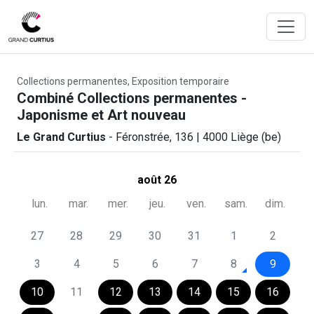
Collections permanentes, Exposition temporaire
Combiné Collections permanentes -
Japonisme et Art nouveau
Le Grand Curtius
- Féronstrée, 136 | 4000 Liège (be)
août 26
lun.
mar.
mer.
jeu.
ven.
sam.
dim.
27
28
29
30
31
1
2
3
4
5
6
7
8
9
10
11
12
13
14
15
16